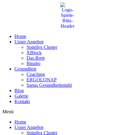
Zum
Inhalt
wechseln
Home
Unser Angebot
Spinifex Cluster
XBlock
Das.Brett
Binabo
Gesundheit
Coaching
ERGOLONAP
Sanus Gesundheitsstuhl
Blog
Galerie
Kontakt
Menü
Home
Unser Angebot
Spinifex Cluster