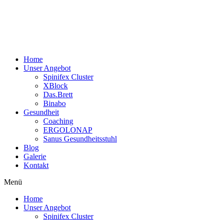
Zum
Inhalt
wechseln
Home
Unser Angebot
Spinifex Cluster
XBlock
Das.Brett
Binabo
Gesundheit
Coaching
ERGOLONAP
Sanus Gesundheitsstuhl
Blog
Galerie
Kontakt
Menü
Home
Unser Angebot
Spinifex Cluster