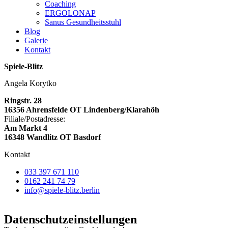
Coaching
ERGOLONAP
Sanus Gesundheitsstuhl
Blog
Galerie
Kontakt
Spiele-Blitz
Angela Korytko
Ringstr. 28
16356 Ahrensfelde OT Lindenberg/Klarahöh
Filiale/Postadresse:
Am Markt 4
16348 Wandlitz OT Basdorf
Kontakt
033 397 671 110
0162 241 74 79
info@spiele-blitz.berlin
Datenschutz­einstellungen